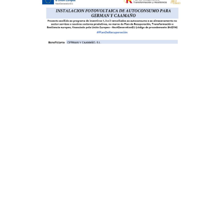
mano.com
nzo (A